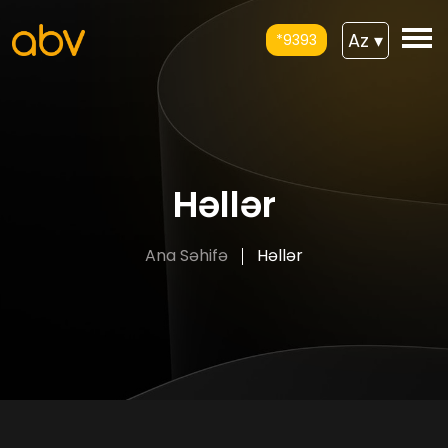
Az
▾
*9393
Həllər
Ana Səhifə
Həllər