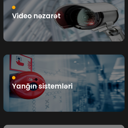
Video nəzarət
Yanğın sistemləri