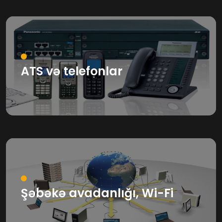
ATS və telefonlar
Şəbəkə avadanlığı, Wi-Fi