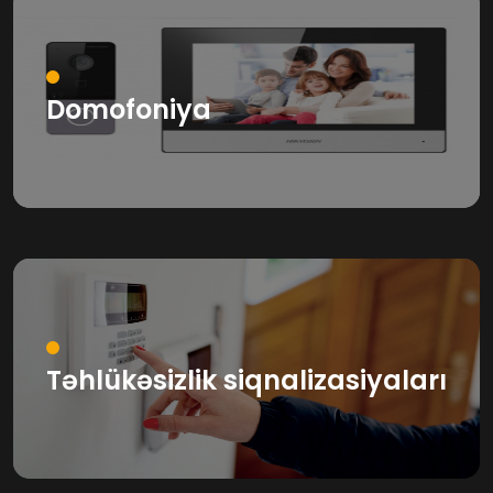
Domofoniya
Təhlükəsizlik siqnalizasiyaları