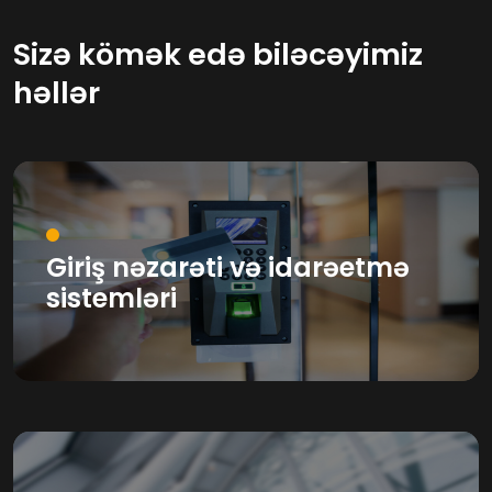
Sizə kömək edə biləcəyimiz
həllər
Giriş nəzarəti və idarəetmə
sistemləri