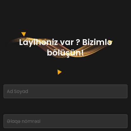
Layihəniz var ? Bizimlə
bölüşün!