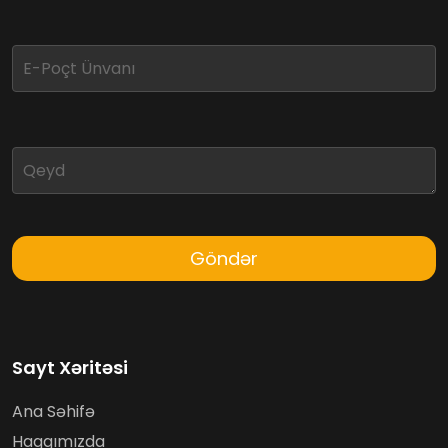
Göndər
Sayt Xəritəsi
Ana Səhifə
Haqqımızda