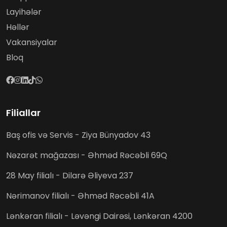
Layihələr
Həllər
Vakansiyalar
Bloq
Filiallar
Baş ofis və Servis - Ziya Bünyadov 43
Nəzarət mağazası - Əhməd Rəcəbli 69Q
28 May filialı - Dilarə Əliyeva 237
Nərimanov filialı - Əhməd Rəcəbli 41A
Lənkəran filialı - Ləvəngi Dairəsi, Lənkəran 4200