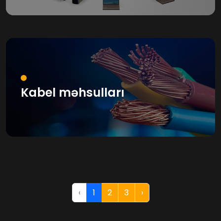
Kabel məhsulları
‹
1
2
3
›