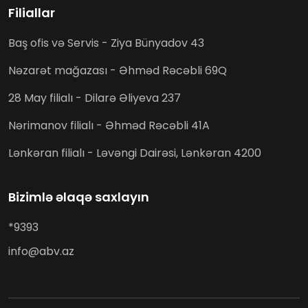
Filiallar
Baş ofis və Servis - Ziya Bünyadov 43
Nəzarət mağazası - Əhməd Rəcəbli 69Q
28 May filialı - Dilarə Əliyeva 237
Nərimanov filialı - Əhməd Rəcəbli 41A
Lənkəran filialı - Ləvəngi Dairəsi, Lənkəran 4200
Bizimlə əlaqə saxlayın
*9393
info@abv.az