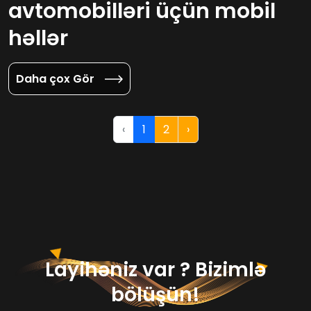
avtomobilləri üçün mobil
həllər
Daha çox Gör
‹
1
2
›
Layihəniz var ? Bizimlə
bölüşün!