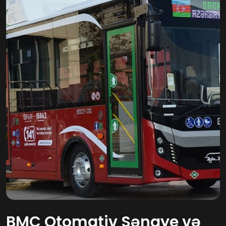
BMC Otomativ Sənaye və