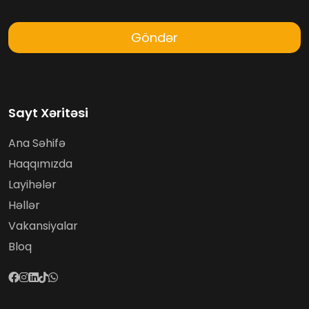
Göndər
Sayt Xəritəsi
Ana Səhifə
Haqqımızda
Layihələr
Həllər
Vakansiyalar
Bloq