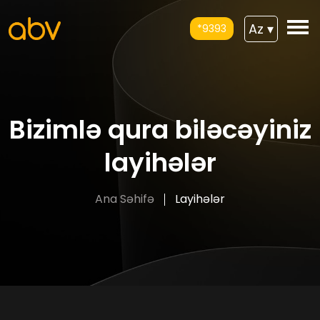
Az
▾
*9393
Bizimlə qura biləcəyiniz
layihələr
Ana Səhifə
Layihələr